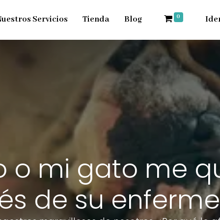
0
uestros Servicios
Tienda
Blog
Ide
o o mi gato me q
vés de su enferm