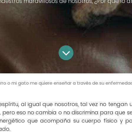
stros maravillosos de nosotros, ¿Por qué lo af
erro o mi gato me quiere enseñar a través de su enfermeda
spíritu, al igual que nosotros, tal vez no tengan
o, pero eso no cambia o no discrimina para que 
 energético que acompaña su cuerpo físico y p
lado.